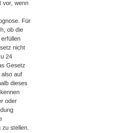
t vor, wenn
ognose. Für
h, ob die
erfüllen
setz nicht
zu 24
das Gesetz
 also auf
halb dieses
kennen
er oder
uldung
e
 zu stellen.