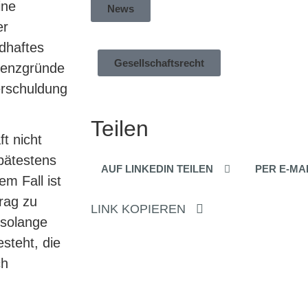
ine
News
er
ldhaftes
Gesellschaftsrecht
lvenzgründe
erschuldung
Teilen
ft nicht
spätestens
AUF LINKEDIN TEILEN
PER E-MA
m Fall ist
rag zu
LINK KOPIEREN
 solange
steht, die
ch