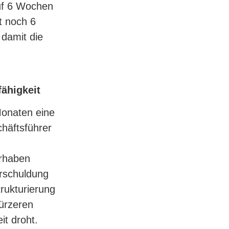
auf 6 Wochen
t noch 6
 damit die
ähigkeit
Monaten eine
häftsführer
orhaben
erschuldung
rukturierung
ürzeren
t droht.