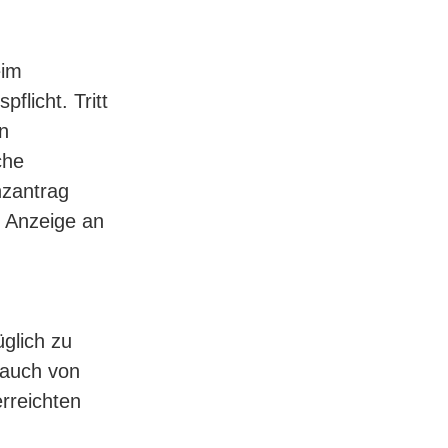
eim
flicht. Tritt
n
che
nzantrag
er Anzeige an
üglich zu
 auch von
rreichten