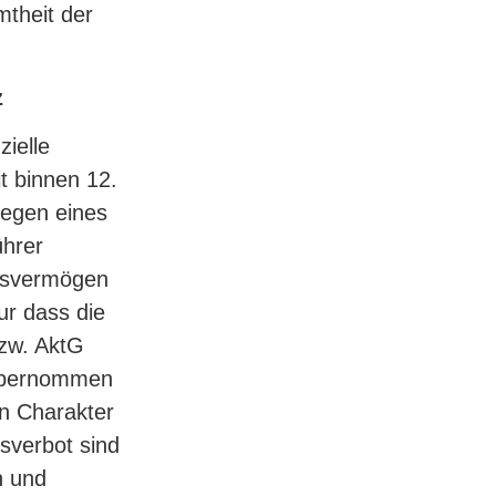
mtheit der
z
zielle
t binnen 12.
iegen eines
ührer
ftsvermögen
ur dass die
zw. AktG
 übernommen
en Charakter
verbot sind
n und