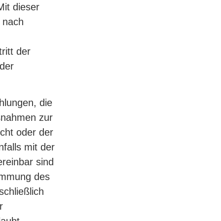
it dieser
n nach
itt der
 der
ahlungen, die
ßnahmen zur
icht oder der
falls mit der
ereinbar sind
timmung des
schließlich
r