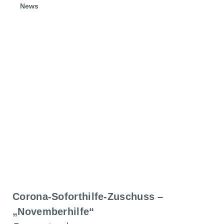
News
19.10.2020
Neue Finanzierungshilfen in
Zeiten der Corona-Pandemie
ZURÜCK ZU ALLEN ARTIKELN
Corona-Soforthilfe-Zuschuss –
„Novemberhilfe“