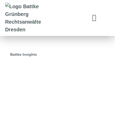
Battke Insights
10.01.2024
Kreativ und Anwalt sein, müssen
kein Widerspruch sein – Warum
Manuela Pokern ebenso