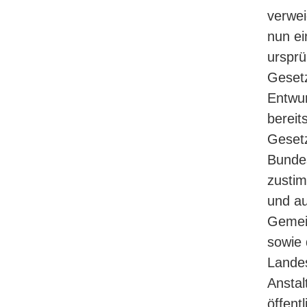
verwei
nun ei
ursprü
Gesetz
Entwur
bereit
Gesetz
Bunde
zustim
und au
Gemei
sowie 
Lande
Anstal
öffent