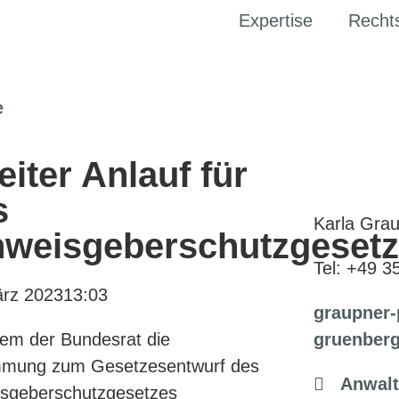
Expertise
Recht
iter Anlauf für
s
Karla Grau
nweisgeberschutzgesetz
Tel: +49 3
ärz 2023
13:03
graupner-
em der Bundesrat die
gruenberg
mmung zum Gesetzesentwurf des
Anwalt
isgeberschutzgesetzes