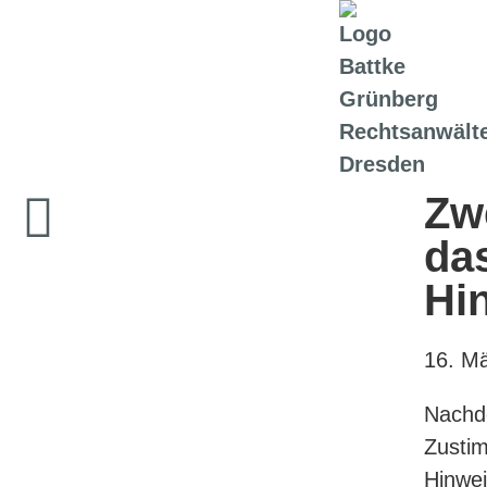
Zwe
da
Hi
16. M
Nachd
Zusti
Hinwe