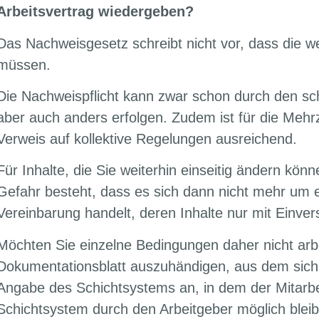
Arbeitsvertrag wiedergeben?
Das Nachweisgesetz schreibt nicht vor, dass die w
müssen.
Die Nachweispflicht kann zwar schon durch den schri
aber auch anders erfolgen. Zudem ist für die Mehrz
Verweis auf kollektive Regelungen ausreichend.
Für Inhalte, die Sie weiterhin einseitig ändern kön
Gefahr besteht, dass es sich dann nicht mehr um e
Vereinbarung handelt, deren Inhalte nur mit Einve
Möchten Sie einzelne Bedingungen daher nicht arbe
Dokumentationsblatt auszuhändigen, aus dem sich d
Angabe des Schichtsystems an, in dem der Mitarbei
Schichtsystem durch den Arbeitgeber möglich bleibe