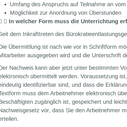
Umfang des Anspruchs auf Teilnahme an vom Ar
Möglichkeit zur Anordnung von Überstunden
In welcher Form muss die Unterrichtung er
Seit dem Inkrafttreten des Bürokratieentlastungsg
Die Übermittlung ist nach wie vor in Schriftform m
Mitarbeiter ausgegeben wird und die Unterschrift d
Der Nachweis kann aber jetzt unter bestimmten V
elektronisch übermittelt werden. Voraussetzung ist
eindeutig identifizierbar sind, und dass die Erklä
Textform muss dem Arbeitnehmer elektronisch überm
Beschäftigten zugänglich ist, gespeichert und leic
Nachweisgesetz vor, dass Sie den Arbeitnehmer m
erteilen.