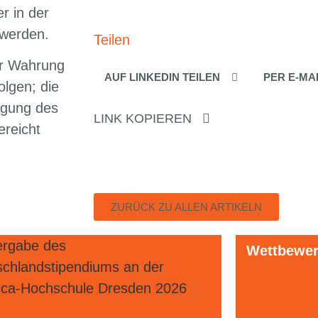
r in der
 werden.
Teilen
ur Wahrung
AUF LINKEDIN TEILEN
PER E-MA
olgen; die
ügung des
LINK KOPIEREN
ereicht
ZURÜCK ZU ALLEN ARTIKELN
eber- und Medienrecht
Wettbewerb