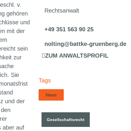
schl. v.
Rechtsanwalt
ng gehören
chlüsse und
+49 351 563 90 25
en mit der
dem
nolting@battke-gruenberg.de
reicht sein
ZUM ANWALTSPROFIL
hkeit zur
tsache
ich. Sie
Tags
monatsfrist
stand
News
nz und der
 den
rer
Gesellschaftsrecht
s aber auf