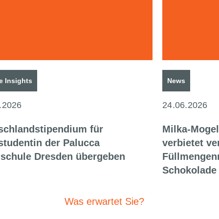
e Insights
News
.2026
24.06.2026
schlandstipendium für
Milka-Mogel
studentin der Palucca
verbietet ve
schule Dresden übergeben
Füllmengenr
Schokolade
Was erwartet Sie?