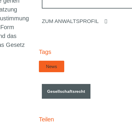
e gehen
atzung
 Zustimmung
ZUM ANWALTSPROFIL
n Form
und das
das Gesetz
Tags
News
Gesellschaftsrecht
Teilen