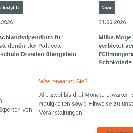
e Insights
News
.2026
24.06.2026
schlandstipendium für
Milka-Mogel
studentin der Palucca
verbietet ve
schule Dresden übergeben
Füllmengenr
Schokolade
Was erwartet Sie?
Alle zwei bis drei Monate erwarten S
n
Neuigkeiten sowie Hinweise zu un
Experten von
Veranstaltungen.