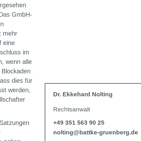
orgesehen
. Das GmbH-
in
t mehr
f eine
schluss im
, wenn alle
 Blockaden
ss dies für
sst werden,
Dr. Ekkehard Nolting
lschafter
Rechtsanwalt
 Satzungen
+49 351 563 90 25
r
nolting@battke-gruenberg.de