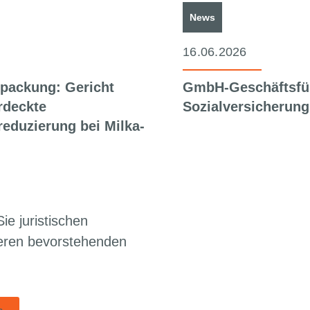
News
16.06.2026
packung: Gericht
GmbH-Geschäftsfü
rdeckte
Sozialversicherung
eduzierung bei Milka-
ie juristischen
seren bevorstehenden